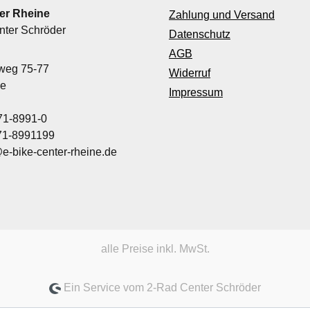
er Rheine
Zahlung und Versand
nter Schröder
Datenschutz
AGB
nweg 75-77
Widerruf
ne
Impressum
71-8991-0
971-8991199
@e-bike-center-rheine.de
alle Preise inkl. MwSt.
Ein Service vom 2-Rad Center Schröder