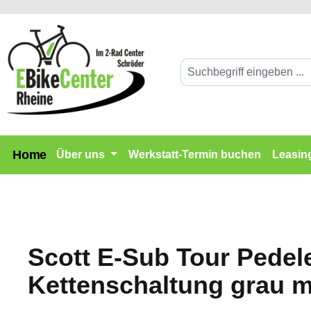
springen
Zur Hauptnavigation springen
Home
Über uns
Werkstatt-Termin buchen
Leasin
Scott E-Sub Tour Pede
Kettenschaltung grau m