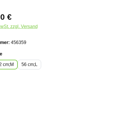
0 €
MwSt. zzgl. Versand
mer:
456359
auswählen
e
2 cm;M
56 cm;L