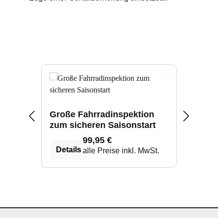
Produktgalerie überspringen
Große Fahrradinspektion
Groß
zum sicheren Saisonstart
zu S
eine
99,95 €
Details
Det
alle Preise inkl. MwSt.