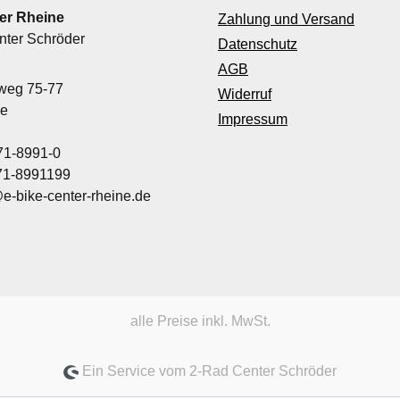
er Rheine
Zahlung und Versand
nter Schröder
Datenschutz
AGB
nweg 75-77
Widerruf
ne
Impressum
71-8991-0
971-8991199
@e-bike-center-rheine.de
alle Preise inkl. MwSt.
Ein Service vom 2-Rad Center Schröder