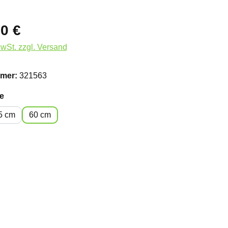
0 €
MwSt. zzgl. Versand
mer:
321563
auswählen
e
5 cm
60 cm