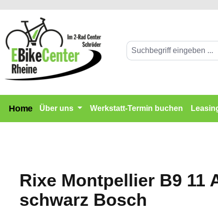
springen
Zur Hauptnavigation springen
Home
Über uns
Werkstatt-Termin buchen
Leasin
Rixe Montpellier B9 11
schwarz Bosch