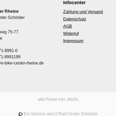
Infocenter
er Rheine
Zahlung und Versand
nter Schröder
Datenschutz
AGB
nweg 75-77
Widerruf
ne
Impressum
71-8991-0
971-8991199
@e-bike-center-rheine.de
alle Preise inkl. MwSt.
Ein Service vom 2-Rad Center Schröder