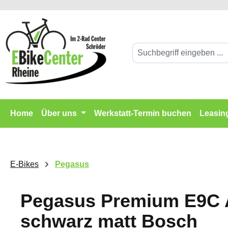
springen
Zur Hauptnavigation springen
Home
Über uns
Werkstatt-Termin buchen
Leasin
E-Bikes
Pegasus
Pegasus Premium E9C 
schwarz matt Bosch