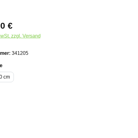
0 €
MwSt. zzgl. Versand
mer:
341205
auswählen
e
0 cm