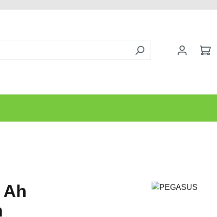
4 Ah
h