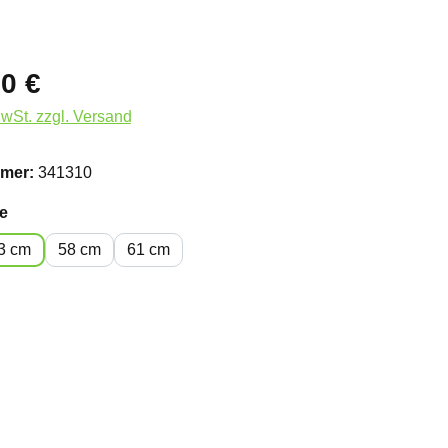
0 €
MwSt. zzgl. Versand
mer:
341310
auswählen
e
3 cm
58 cm
61 cm