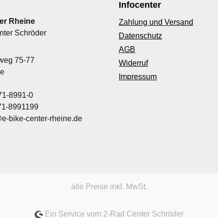
Infocenter
er Rheine
Zahlung und Versand
nter Schröder
Datenschutz
AGB
nweg 75-77
Widerruf
ne
Impressum
71-8991-0
971-8991199
@e-bike-center-rheine.de
alle Preise inkl. MwSt.
Ein Service vom 2-Rad Center Schröder