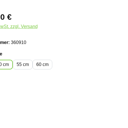
0 €
MwSt. zzgl. Versand
mer:
360910
auswählen
e
0 cm
55 cm
60 cm