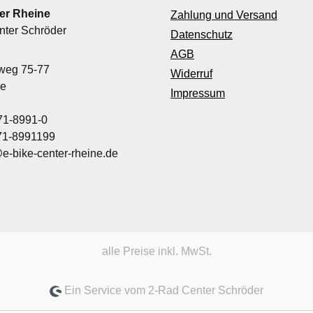
er Rheine
Zahlung und Versand
nter Schröder
Datenschutz
AGB
nweg 75-77
Widerruf
ne
Impressum
71-8991-0
971-8991199
@e-bike-center-rheine.de
alle Preise inkl. MwSt.
Ein Service vom 2-Rad Center Schröder