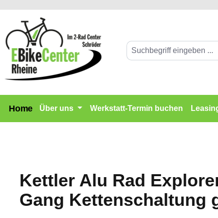
springen
Zur Hauptnavigation springen
Home
Über uns
Werkstatt-Termin buchen
Leasin
Kettler Alu Rad Explor
Gang Kettenschaltung 