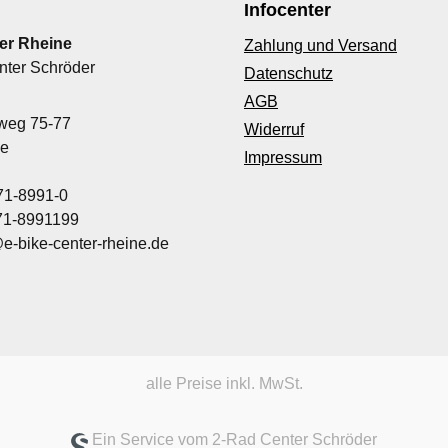
Infocenter
er Rheine
Zahlung und Versand
nter Schröder
Datenschutz
AGB
nweg 75-77
Widerruf
ne
Impressum
71-8991-0
971-8991199
@e-bike-center-rheine.de
alle Preise inkl. MwSt.
Ein Service vom 2-Rad Center Schröder