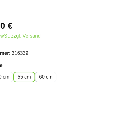
0 €
MwSt. zzgl. Versand
mer:
316339
auswählen
e
0 cm
55 cm
60 cm