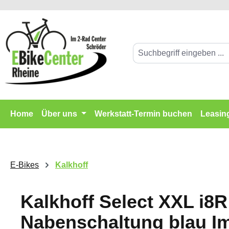
springen
Zur Hauptnavigation springen
Home
Über uns
Werkstatt-Termin buchen
Leasin
E-Bikes
Kalkhoff
Kalkhoff Select XXL i8
Nabenschaltung blau I