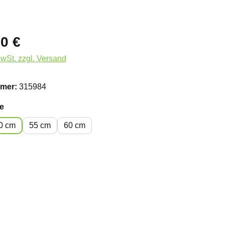
0 €
MwSt. zzgl. Versand
mer:
315984
auswählen
e
0 cm
55 cm
60 cm