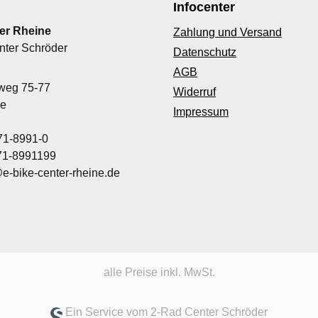
Infocenter
er Rheine
Zahlung und Versand
nter Schröder
Datenschutz
AGB
nweg 75-77
Widerruf
ne
Impressum
71-8991-0
971-8991199
@e-bike-center-rheine.de
alle Preise inkl. MwSt.
Ein Service vom 2-Rad Center Schröder