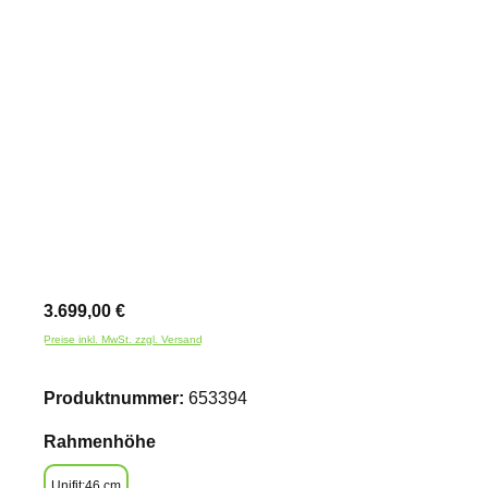
Bildergalerie überspringen
3.699,00 €
Preise inkl. MwSt. zzgl. Versand
Produktnummer:
653394
auswählen
Rahmenhöhe
Unifit;46 cm