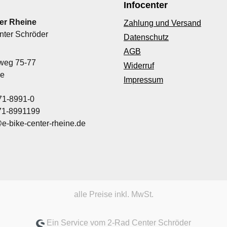
Infocenter
er Rheine
Zahlung und Versand
nter Schröder
Datenschutz
AGB
nweg 75-77
Widerruf
ne
Impressum
71-8991-0
971-8991199
@e-bike-center-rheine.de
alle Preise inkl. MwSt.
Ein Service vom 2-Rad Center Schröder