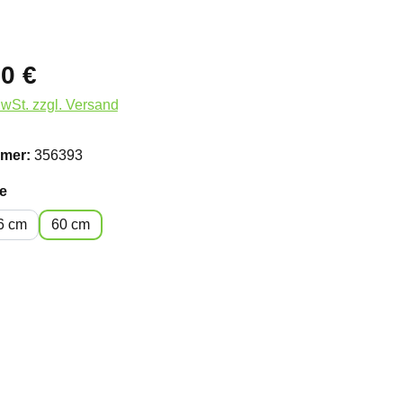
0 €
MwSt. zzgl. Versand
mer:
356393
auswählen
e
6 cm
60 cm