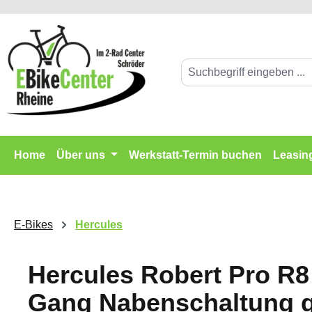
springen
Zur Hauptnavigation springen
Home
Über uns
Werkstatt-Termin buchen
Leasin
E-Bikes
Hercules
Hercules Robert Pro R8 
Gang Nabenschaltung g