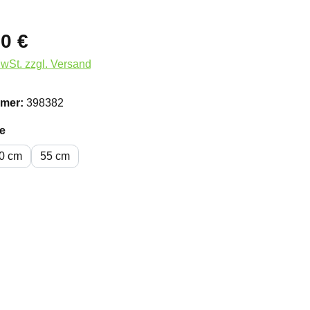
0 €
MwSt. zzgl. Versand
mer:
398382
auswählen
e
0 cm
55 cm