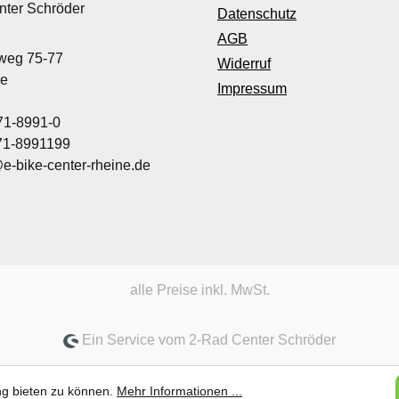
nter Schröder
Datenschutz
AGB
nweg 75-77
Widerruf
ne
Impressum
71-8991-0
971-8991199
@e-bike-center-rheine.de
alle Preise inkl. MwSt.
Ein Service vom 2-Rad Center Schröder
ng bieten zu können.
Mehr Informationen ...