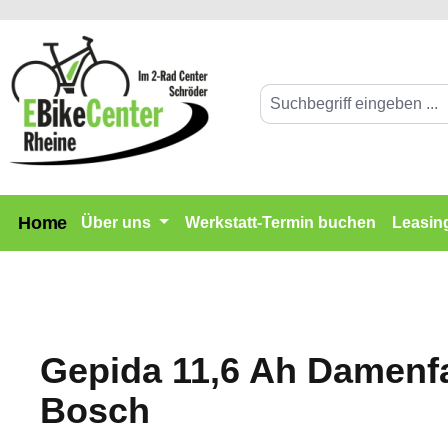
springen
Zur Hauptnavigation springen
Home
Über uns
Werkstatt-Termin buchen
Leasin
Gepida 11,6 Ah Damenf
Bosch