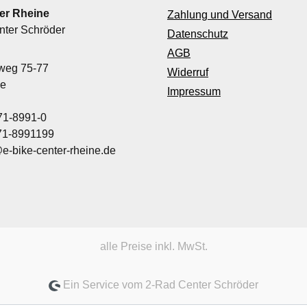
er Rheine
Zahlung und Versand
nter Schröder
Datenschutz
AGB
nweg 75-77
Widerruf
ne
Impressum
71-8991-0
971-8991199
@e-bike-center-rheine.de
alle Preise inkl. MwSt.
Ein Service vom 2-Rad Center Schröder