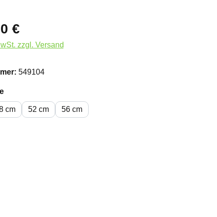
0 €
MwSt. zzgl. Versand
mer:
549104
auswählen
e
8 cm
52 cm
56 cm