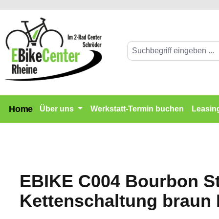
springen
Zur Hauptnavigation springen
Home
Über uns
Werkstatt-Termin buchen
Leasin
EBIKE C004 Bourbon St
Kettenschaltung braun