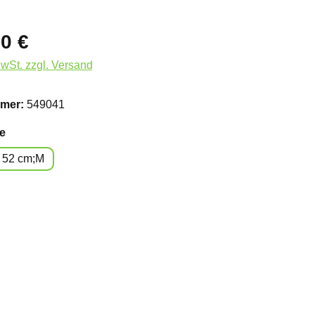
0 €
MwSt. zzgl. Versand
mer:
549041
auswählen
e
52 cm;M