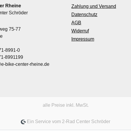
er Rheine
Zahlung und Versand
nter Schröder
Datenschutz
AGB
nweg 75-77
Widerruf
ne
Impressum
71-8991-0
971-8991199
@e-bike-center-rheine.de
alle Preise inkl. MwSt.
Ein Service vom 2-Rad Center Schröder