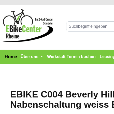
springen
Zur Hauptnavigation springen
Home
Über uns
Werkstatt-Termin buchen
Leasin
EBIKE C004 Beverly Hil
Nabenschaltung weiss