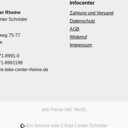
Infocenter
er Rheine
Zahlung und Versand
nter Schröder
Datenschutz
AGB
nweg 75-77
Widerruf
ne
Impressum
71-8991-0
971-8991199
@e-bike-center-rheine.de
alle Preise inkl. MwSt.
Ein Service vom 2-Rad Center Schröder