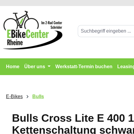
springen
Zur Hauptnavigation springen
Home
Über uns
Werkstatt-Termin buchen
Leasin
E-Bikes
Bulls
Bulls Cross Lite E 400 
Kettenschaltung schwa