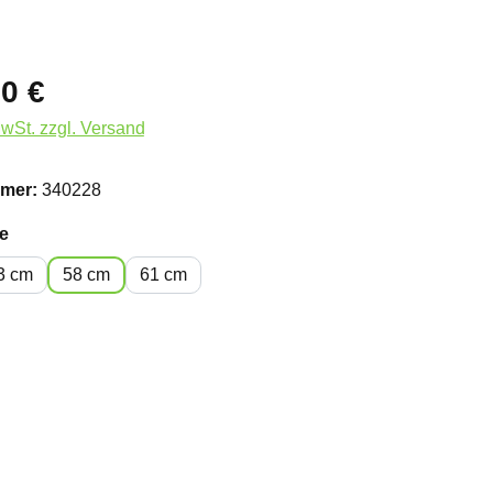
0 €
MwSt. zzgl. Versand
mer:
340228
auswählen
e
3 cm
58 cm
61 cm