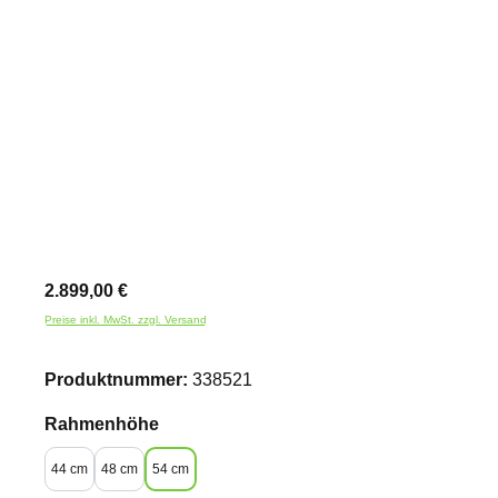
Bildergalerie überspringen
2.899,00 €
Preise inkl. MwSt. zzgl. Versand
Produktnummer:
338521
auswählen
Rahmenhöhe
44 cm
48 cm
54 cm