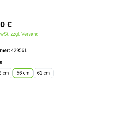
0 €
MwSt. zzgl. Versand
mer:
429561
auswählen
e
2 cm
56 cm
61 cm