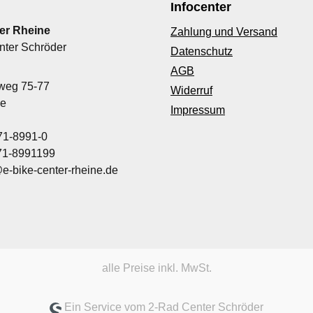
Infocenter
er Rheine
Zahlung und Versand
nter Schröder
Datenschutz
AGB
nweg 75-77
Widerruf
ne
Impressum
71-8991-0
971-8991199
@e-bike-center-rheine.de
alle Preise inkl. MwSt.
Ein Service vom 2-Rad Center Schröder