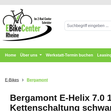
springen
Zur Hauptnavigation springen
Home
Über uns
Werkstatt-Termin buchen
Leasin
E-Bikes
Bergamont
Bergamont E-Helix 7.0 
Kettenschaltung schwa